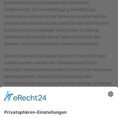
auf diesen Seiten unterliegen dem deutschen
Urheberrecht. Die Vervielfältigung, Bearbeitung,
Verbreitung und jede Art der Verwertung außerhalb der
Grenzen des Urheberrechtes bedürfen der schriftlichen
Zustimmung des jeweiligen Autors bzw. Erstellers.
Downloads und Kopien dieser Seite sind nur für den
privaten, nicht kommerziellen Gebrauch gestattet.
Soweit die Inhalte auf dieser Seite nicht vom Betreiber
erstellt wurden, werden die Urheberrechte Dritter
beachtet. Insbesondere werden Inhalte Dritter als solche
gekennzeichnet. Sollten Sie trotzdem auf eine
Urheberrechtsverletzung aufmerksam werden, bitten wir
um einen entsprechenden Hinweis. Bei Bekanntwerden
von Rechtsverletzungen werden wir derartige Inhalte
umgehend entfernen.